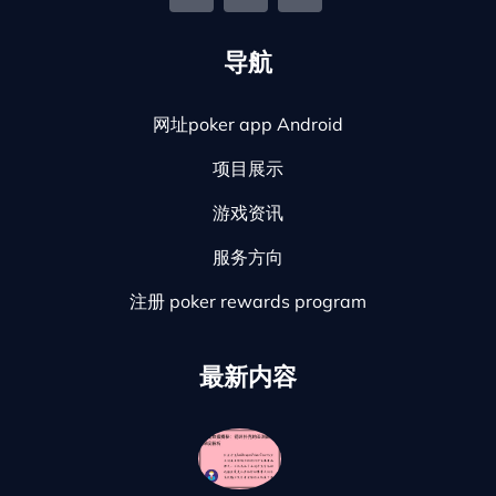
导航
网址poker app Android
项目展示
游戏资讯
服务方向
注册 poker rewards program
最新内容