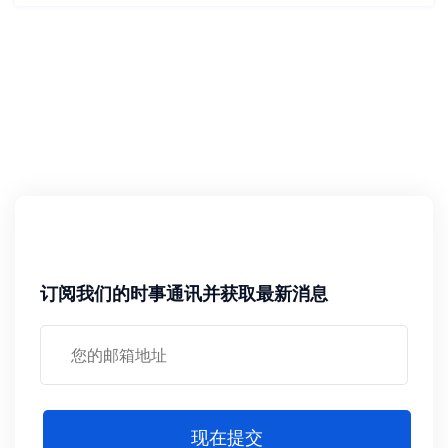
订阅我们的时事通讯并获取最新消息
现在提交