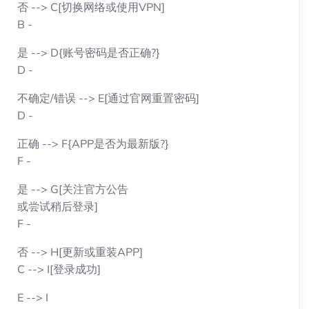
否 --> C[切换网络或使用VPN]
B -
是 --> D{账号密码是否正确?}
D -
不确定/错误 --> E[通过官网重置密码]
D -
正确 --> F{APP是否为最新版?}
F -
是 --> G[关注官方公告
或尝试稍后登录]
F -
否 --> H[更新或重装APP]
C --> I[登录成功]
E --> I