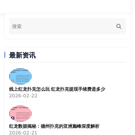
最新资讯
线上红龙扑克怎么玩 红龙扑克提现手续费是多少
2026-02-22
红龙数据揭秘：德州扑克的亚洲巅峰深度解析
2026-02-21