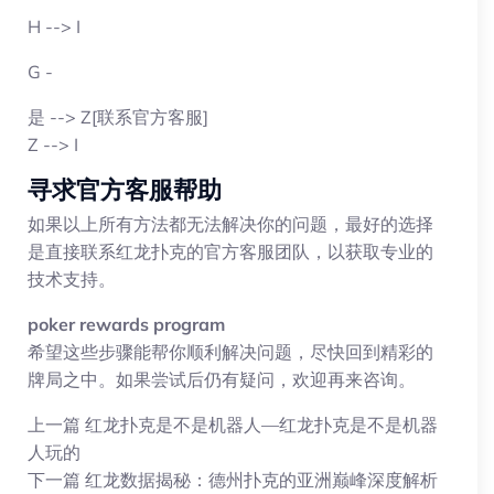
H --> I
G -
是 --> Z[联系官方客服]
Z --> I
寻求官方客服帮助
如果以上所有方法都无法解决你的问题，最好的选择
是直接联系红龙扑克的官方客服团队，以获取专业的
技术支持。
poker rewards program
希望这些步骤能帮你顺利解决问题，尽快回到精彩的
牌局之中。如果尝试后仍有疑问，欢迎再来咨询。
上一篇
红龙扑克是不是机器人—红龙扑克是不是机器
人玩的
下一篇
红龙数据揭秘：德州扑克的亚洲巅峰深度解析