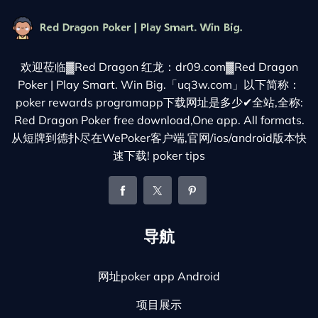
欢迎莅临▓Red Dragon 红龙：dr09.com▓Red Dragon
Poker | Play Smart. Win Big.「uq3w.com」以下简称：
poker rewards programapp下载网址是多少✔全站,全称:
Red Dragon Poker free download,One app. All formats.
从短牌到德扑尽在WePoker客户端,官网/ios/android版本快
速下载! poker tips
导航
网址poker app Android
项目展示