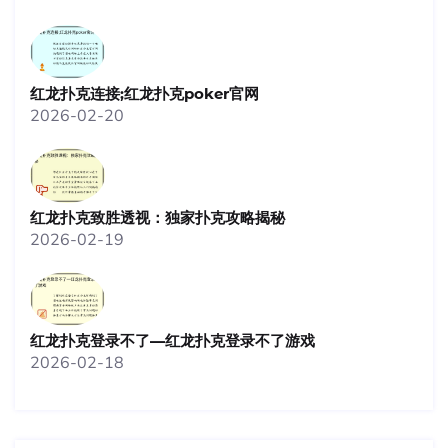
红龙扑克连接;红龙扑克poker官网
2026-02-20
红龙扑克致胜透视：独家扑克攻略揭秘
2026-02-19
红龙扑克登录不了—红龙扑克登录不了游戏
2026-02-18