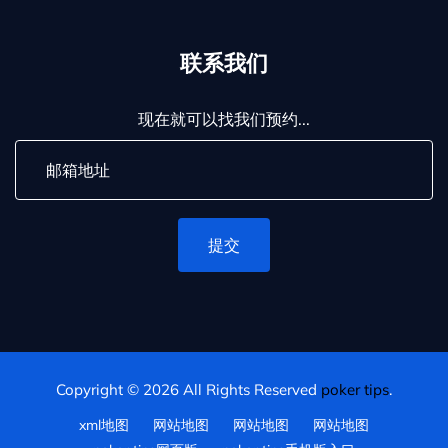
联系我们
现在就可以找我们预约...
提交
Copyright © 2026 All Rights Reserved
poker tips
.
xml地图
网站地图
网站地图
网站地图