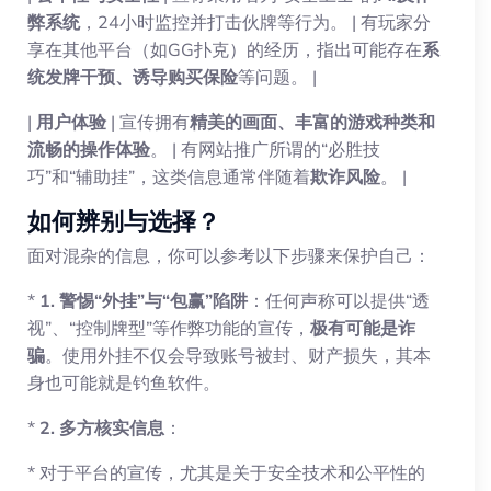
弊系统
，24小时监控并打击伙牌等行为。 | 有玩家分
享在其他平台（如GG扑克）的经历，指出可能存在
系
统发牌干预、诱导购买保险
等问题。 |
|
用户体验
| 宣传拥有
精美的画面、丰富的游戏种类和
流畅的操作体验
。 | 有网站推广所谓的“必胜技
巧”和“辅助挂”，这类信息通常伴随着
欺诈风险
。 |
如何辨别与选择？
面对混杂的信息，你可以参考以下步骤来保护自己：
*
1. 警惕“外挂”与“包赢”陷阱
：任何声称可以提供“透
视”、“控制牌型”等作弊功能的宣传，
极有可能是诈
骗
。使用外挂不仅会导致账号被封、财产损失，其本
身也可能就是钓鱼软件。
*
2. 多方核实信息
：
* 对于平台的宣传，尤其是关于安全技术和公平性的