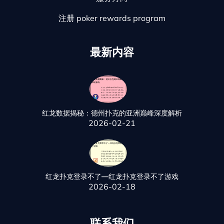
注册 poker rewards program
最新内容
红龙数据揭秘：德州扑克的亚洲巅峰深度解析
2026-02-21
红龙扑克登录不了—红龙扑克登录不了游戏
2026-02-18
联系我们