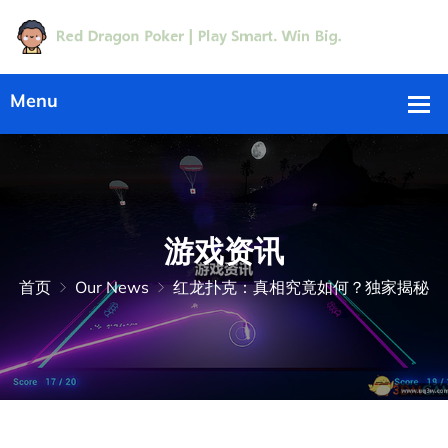
游戏资讯
首页
Our News
红龙扑克：真相究竟如何？独家揭秘