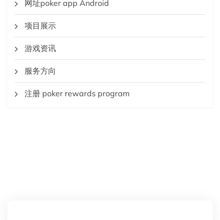
网址poker app Android
项目展示
游戏资讯
服务方向
注册 poker rewards program