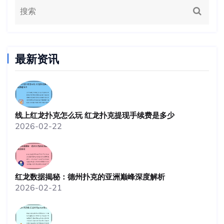
最新资讯
线上红龙扑克怎么玩 红龙扑克提现手续费是多少
2026-02-22
红龙数据揭秘：德州扑克的亚洲巅峰深度解析
2026-02-21