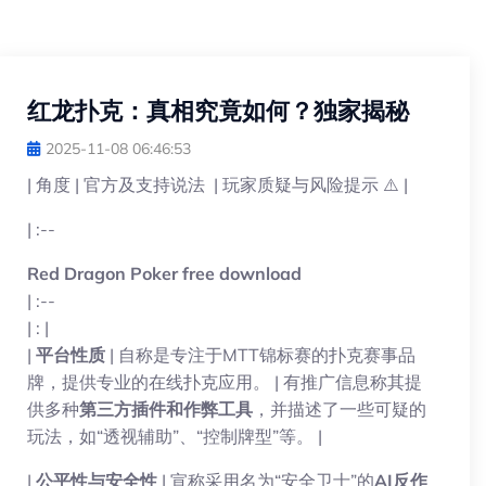
红龙扑克：真相究竟如何？独家揭秘
2025-11-08 06:46:53
| 角度 | 官方及支持说法 ️ | 玩家质疑与风险提示 ⚠️ |
| :--
Red Dragon Poker free download
| :--
| : |
|
平台性质
| 自称是专注于MTT锦标赛的扑克赛事品
牌，提供专业的在线扑克应用。 | 有推广信息称其提
供多种
第三方插件和作弊工具
，并描述了一些可疑的
玩法，如“透视辅助”、“控制牌型”等。 |
|
公平性与安全性
| 宣称采用名为“安全卫士”的
AI反作