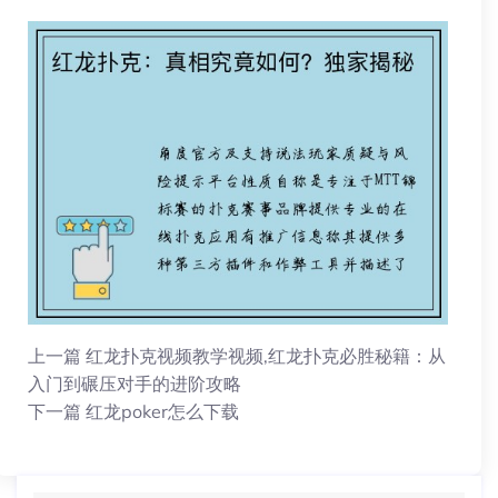
上一篇
红龙扑克视频教学视频,红龙扑克必胜秘籍：从
入门到碾压对手的进阶攻略
下一篇
红龙poker怎么下载