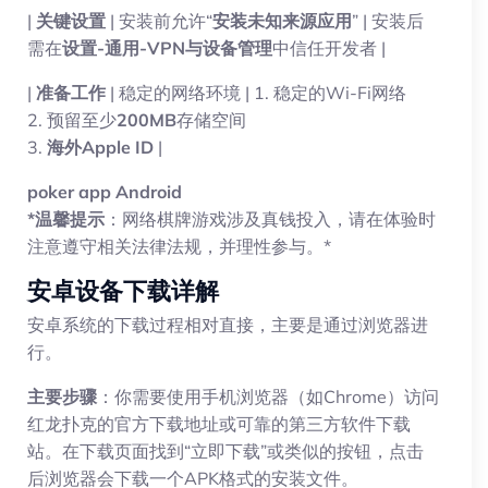
|
关键设置
| 安装前允许“
安装未知来源应用
” | 安装后
需在
设置-通用-VPN与设备管理
中信任开发者 |
|
准备工作
| 稳定的网络环境 | 1. 稳定的Wi-Fi网络
2. 预留至少
200MB
存储空间
3.
海外Apple ID
|
poker app Android
*温馨提示
：网络棋牌游戏涉及真钱投入，请在体验时
注意遵守相关法律法规，并理性参与。*
安卓设备下载详解
安卓系统的下载过程相对直接，主要是通过浏览器进
行。
主要步骤
：你需要使用手机浏览器（如Chrome）访问
红龙扑克的官方下载地址或可靠的第三方软件下载
站。在下载页面找到“立即下载”或类似的按钮，点击
后浏览器会下载一个APK格式的安装文件。