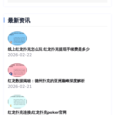
最新资讯
线上红龙扑克怎么玩 红龙扑克提现手续费是多少
2026-02-22
红龙数据揭秘：德州扑克的亚洲巅峰深度解析
2026-02-21
红龙扑克连接;红龙扑克poker官网