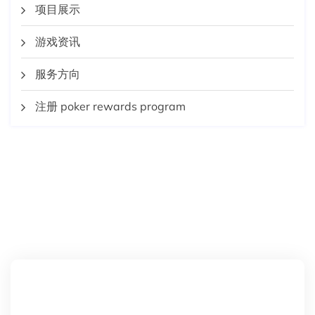
项目展示
游戏资讯
服务方向
注册 poker rewards program